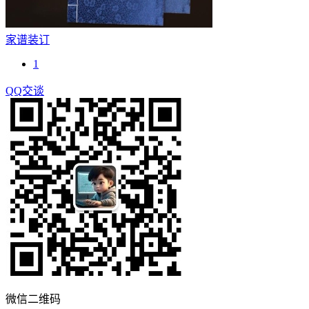
家谱装订
1
QQ交谈
微信二维码