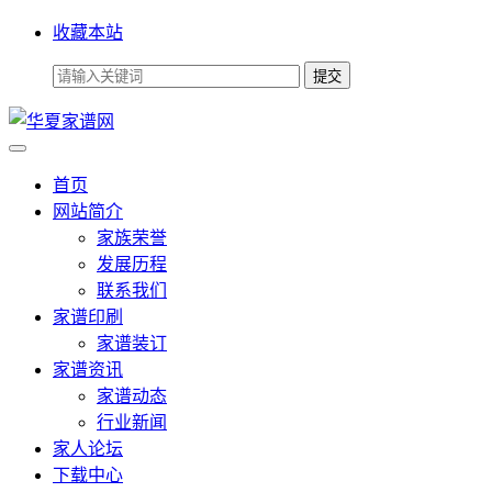
收藏本站
首页
网站简介
家族荣誉
发展历程
联系我们
家谱印刷
家谱装订
家谱资讯
家谱动态
行业新闻
家人论坛
下载中心