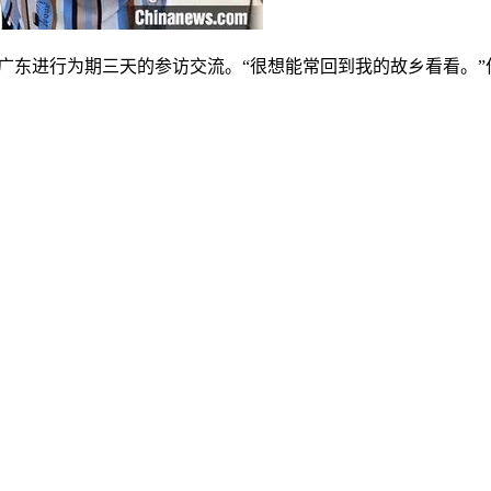
广东进行为期三天的参访交流。“很想能常回到我的故乡看看。”作者