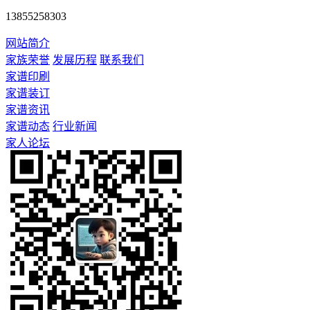
13855258303
网站简介
家族荣誉
发展历程
联系我们
家谱印刷
家谱装订
家谱资讯
家谱动态
行业新闻
家人论坛