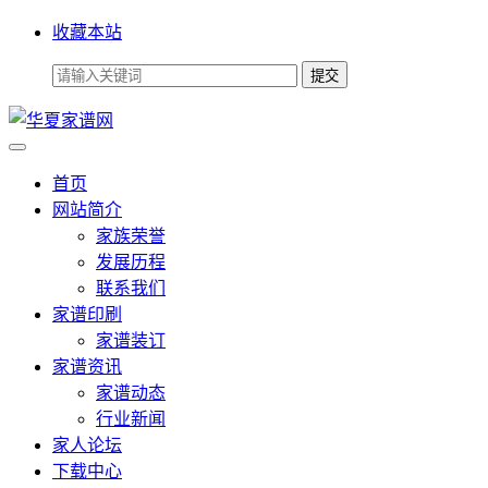
收藏本站
首页
网站简介
家族荣誉
发展历程
联系我们
家谱印刷
家谱装订
家谱资讯
家谱动态
行业新闻
家人论坛
下载中心