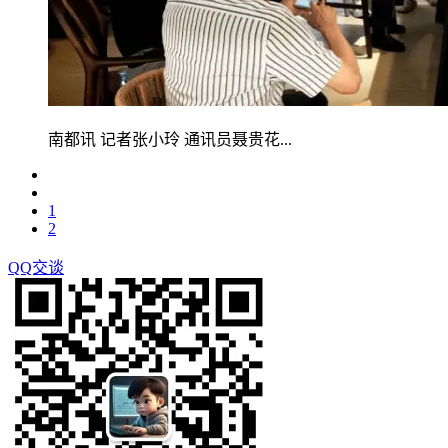
南都讯 记者张小玲 通讯员聂贵花...
1
2
QQ交谈