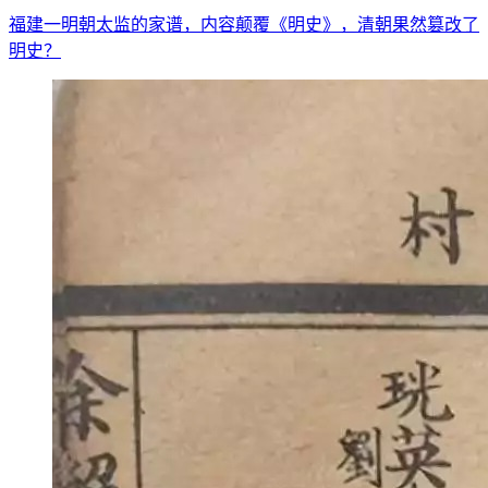
福建一明朝太监的家谱，内容颠覆《明史》，清朝果然篡改了
明史？