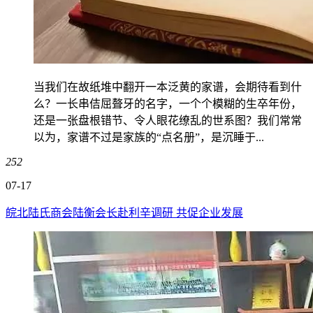
当我们在故纸堆中翻开一本泛黄的家谱，会期待看到什
么？一长串佶屈聱牙的名字，一个个模糊的生卒年份，
还是一张盘根错节、令人眼花缭乱的世系图？我们常常
以为，家谱不过是家族的“点名册”，是沉睡于...
252
07-17
皖北陆氏商会陆衡会长赴利辛调研 共促企业发展