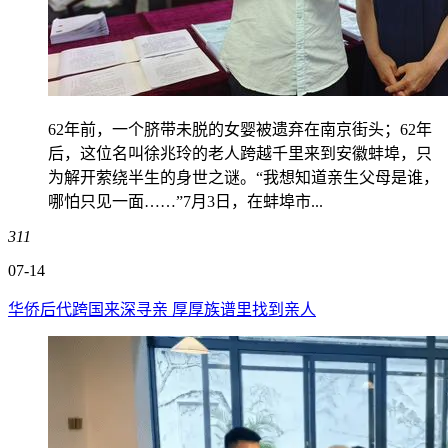
62年前，一个脐带未脱的女婴被遗弃在南京街头；62年
后，这位名叫徐兆玲的老人跨越千里来到安徽蚌埠，只
为解开萦绕半生的身世之谜。“我想知道亲生父母是谁，
哪怕只见一面……”7月3日，在蚌埠市...
311
07-14
华侨后代跨国来深寻亲 厚厚族谱里找到亲人