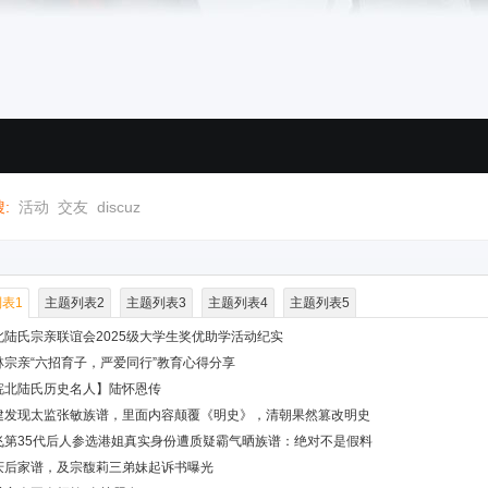
:
活动
交友
discuz
表1
主题列表2
主题列表3
主题列表4
主题列表5
北陆氏宗亲联谊会2025级大学生奖优助学活动纪实
林宗亲“六招育子，严爱同行”教育心得分享
皖北陆氏历史名人】陆怀恩传
建发现太监张敏族谱，里面内容颠覆《明史》，清朝果然篡改明史
飞第35代后人参选港姐真实身份遭质疑霸气晒族谱：绝对不是假料
庆后家谱，及宗馥莉三弟妹起诉书曝光