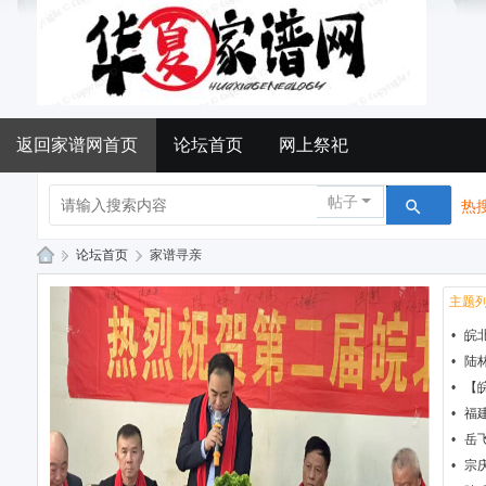
返回家谱网首页
论坛首页
网上祭祀
帖子
热搜
»
论坛首页
›
家谱寻亲
华
主题列
夏
•
皖
家
•
陆
谱
•
【
网
•
福
•
岳
论
•
宗
坛