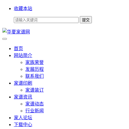
收藏本站
首页
网站简介
家族荣誉
发展历程
联系我们
家谱印刷
家谱装订
家谱资讯
家谱动态
行业新闻
家人论坛
下载中心