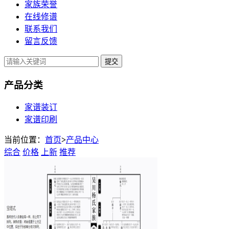
家族荣誉
在线修谱
联系我们
留言反馈
提交
产品分类
家谱装订
家谱印刷
当前位置：
首页
>
产品中心
综合
价格
上新
推荐